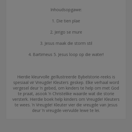
Inhoudsopgawe:
1. Die tien plae
2. Jerigo se mure
3. Jesus maak die storm stil
4. Bartimeus 5. Jesus loop op die water!
Hierdie kleurvolle geïllustreerde Bybelstorie-reeks is
spesiaal vir Vreugde! Kleuters geskep. Elke verhaal word
vergesel deur ’n gebed, om kinders te help om met God
te praat, asook ’n Christelike waarde wat die storie
versterk. Hierdie boek help kinders om Vreugde! Kleuters
te wees. ’n Vreugde! Kleuter vier die vreugde van Jesus
deur ’n vreugde-vervulde lewe te lei.