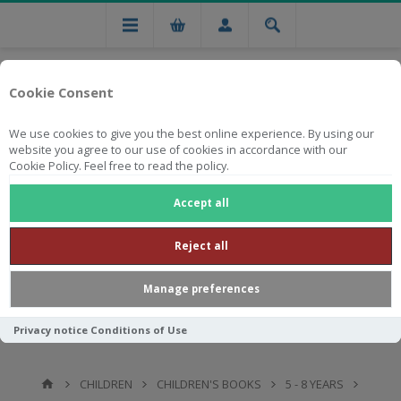
Cookie Consent
We use cookies to give you the best online experience. By using our
website you agree to our use of cookies in accordance with our
Cookie Policy. Feel free to read the policy.
Free national delivery on orders from R750
Accept all
Reject all
Manage preferences
Privacy notice
Conditions of Use
CHILDREN
CHILDREN'S BOOKS
5 - 8 YEARS