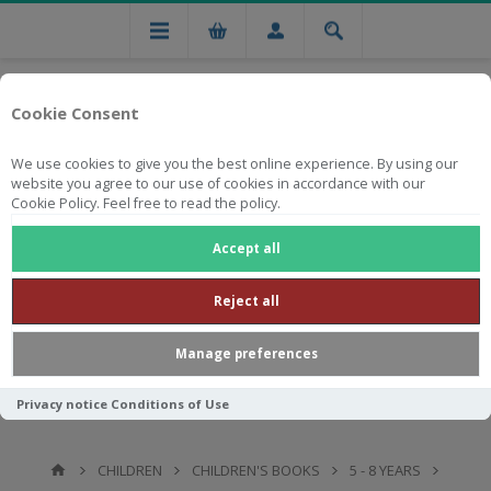
Cookie Consent
We use cookies to give you the best online experience. By using our
website you agree to our use of cookies in accordance with our
Cookie Policy. Feel free to read the policy.
Free national delivery on orders from R750
Accept all
Reject all
Manage preferences
Privacy notice
Conditions of Use
CHILDREN
CHILDREN'S BOOKS
5 - 8 YEARS