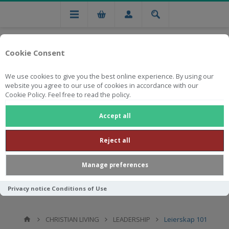
Cookie Consent
We use cookies to give you the best online experience. By using our
website you agree to our use of cookies in accordance with our
Cookie Policy. Feel free to read the policy.
Free national delivery on orders from R750
Accept all
Reject all
Manage preferences
Privacy notice
Conditions of Use
CHRISTIAN LIVING
LEADERSHIP
Leierskap 101