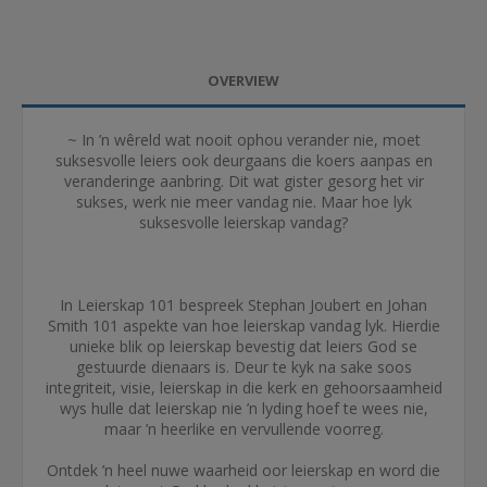
OVERVIEW
~ In ’n wêreld wat nooit ophou verander nie, moet
suksesvolle leiers ook deurgaans die koers aanpas en
veranderinge aanbring. Dit wat gister gesorg het vir
sukses, werk nie meer vandag nie. Maar hoe lyk
suksesvolle leierskap vandag?
In Leierskap 101 bespreek Stephan Joubert en Johan
Smith 101 aspekte van hoe leierskap vandag lyk. Hierdie
unieke blik op leierskap bevestig dat leiers God se
gestuurde dienaars is. Deur te kyk na sake soos
integriteit, visie, leierskap in die kerk en gehoorsaamheid
wys hulle dat leierskap nie ’n lyding hoef te wees nie,
maar ’n heerlike en vervullende voorreg.
Ontdek ’n heel nuwe waarheid oor leierskap en word die