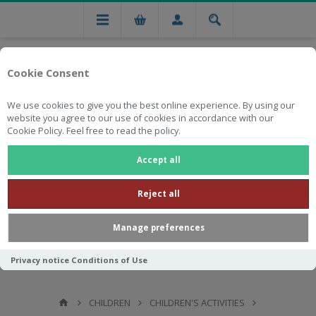
Cookie Consent
We use cookies to give you the best online experience. By using our
website you agree to our use of cookies in accordance with our
Cookie Policy. Feel free to read the policy.
Free national delivery on orders from R750
Accept all
Reject all
Manage preferences
Privacy notice
Conditions of Use
CHILDREN
CHILDREN'S ACTIVITIES