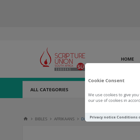
HOME
Cookie Consent
ALL CATEGORIES
We use cookies to give you 
our use of cookies in accord
Privacy notice
Conditions 
BIBLES
AFRIKAANS
Die Bybel Vir Almal, Volledige 