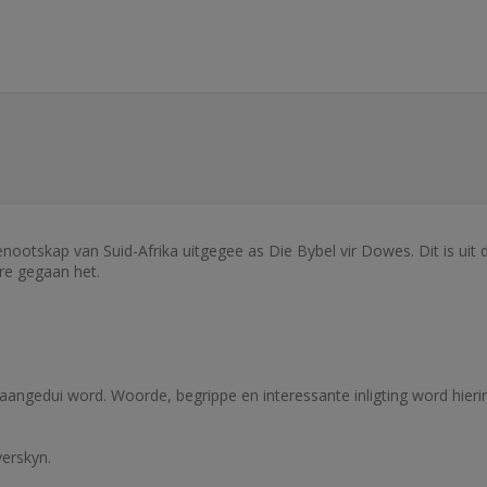
enootskap van Suid-Afrika uitgegee as Die Bybel vir Dowes. Dit is uit 
ore gegaan het.
aangedui word. Woorde, begrippe en interessante inligting word hieri
verskyn.