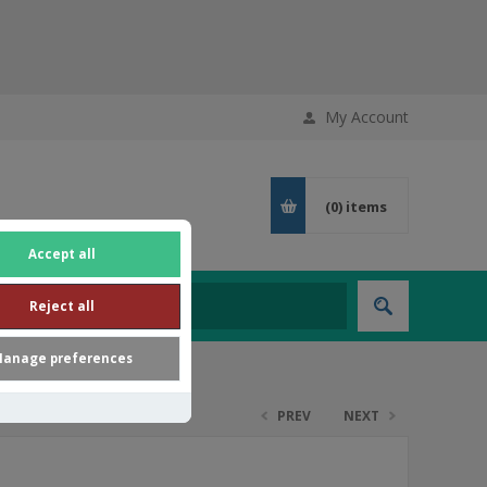
My Account
(0)
items
Accept all
Reject all
anage preferences
PREV
NEXT