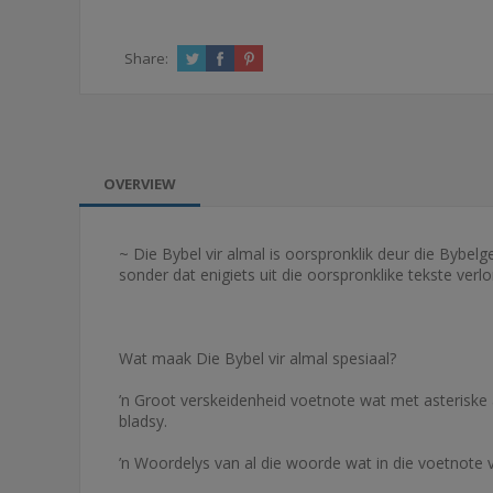
Share:
OVERVIEW
~ Die Bybel vir almal is oorspronklik deur die Bybelg
sonder dat enigiets uit die oorspronklike tekste verl
Wat maak Die Bybel vir almal spesiaal?
’n Groot verskeidenheid voetnote wat met asteriske 
bladsy.
’n Woordelys van al die woorde wat in die voetnote 