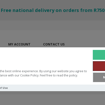
Free national delivery on orders from R750
MY ACCOUNT
CONTACT US
the best online experience. By using our website you agree to
ance with our Cookie Policy. Feel free to read the policy.
M
of Use
Bybel Strepe