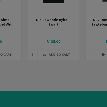
 Almal,
Die Lewende Bybel -
NLV Don
bel Wit
Swart
Sagteban
0
R185,00
TO CART
ADD TO CART