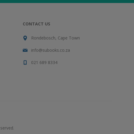
CONTACT US
Rondebosch, Cape Town
info@subooks.co.za
021 689 8334
served.